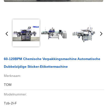
60-120BPM Chemische Verpakkingsmachine Automatische
Dubbelzijdige Sticker-Etikettermachine
Merknaam:
TOM
Modelnummer:
Tzb-2l-F