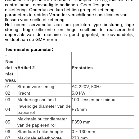
control panel, eenvoudig te bedienen. Geen fles geen
etikettering. Ondertussen kan het tien groep etikettering
parameters te redden.Verander verschillende specificaties van
flessen voor snelle etikettering.
Het neemt servomotor aan om gesloten type besturing, lage
storing, hoge efficiëntie en hoge snelheid te realiseren.het
oppervlak van de machine is goed gepolijst, milieuvriendelijk,
voldoet aan de GMP-norm.
Technische parameter:
-
Nee,
dat is
Artikel 2
Prestaties
niet
waar.
01
Stroomvoorziening
AC 220V; 50Hz
02
Kracht
5.0 kW
03
Markeringssnelheid
100 flessen per minuut
Inwendige diameter van de
04
F75mm
papierrol
Maximale buitendiameter
05
F350 mm
van de papieren rol
06
Standaard etikethoogte
0 ~ 130 mm
07
Maximale etikethoogte
270 mm