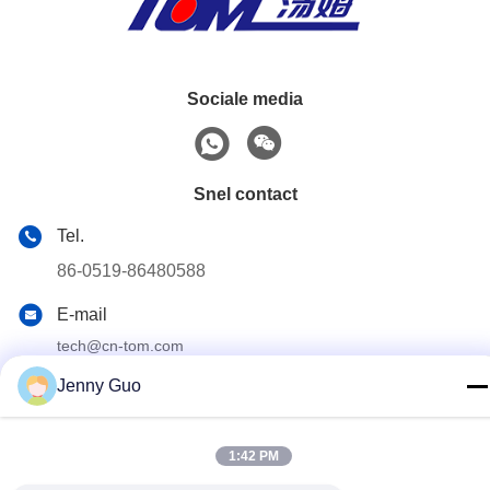
Sociale media
Snel contact
Tel.
86-0519-86480588
E-mail
tech@cn-tom.com
Adres
Jenny Guo
- Nee, dat is niet waar.99, Rulin Town, Jintan District,
Changzhou City, Jiangsu Provincie, China.
1:42 PM