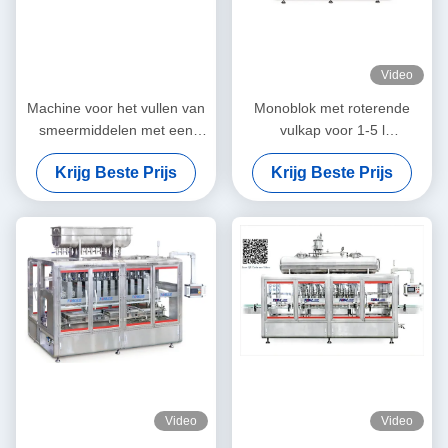
Video
Machine voor het vullen van
Monoblok met roterende
smeermiddelen met een
vulkap voor 1-5 l
hoge capaciteit
smeermiddel, smeerolie
Krijg Beste Prijs
Krijg Beste Prijs
Video
Video