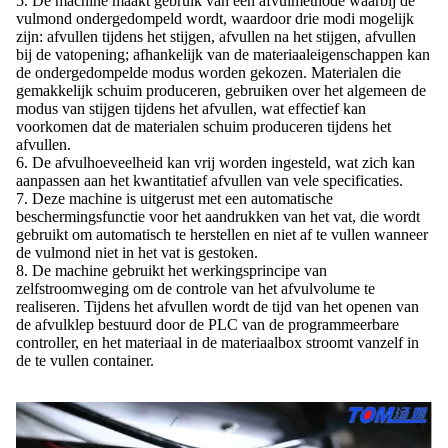
5. De machine maakt gebruik van een afvulmethode waarbij de
vulmond ondergedompeld wordt, waardoor drie modi mogelijk
zijn: afvullen tijdens het stijgen, afvullen na het stijgen, afvullen
bij de vatopening; afhankelijk van de materiaaleigenschappen kan
de ondergedompelde modus worden gekozen. Materialen die
gemakkelijk schuim produceren, gebruiken over het algemeen de
modus van stijgen tijdens het afvullen, wat effectief kan
voorkomen dat de materialen schuim produceren tijdens het
afvullen.
6. De afvulhoeveelheid kan vrij worden ingesteld, wat zich kan
aanpassen aan het kwantitatief afvullen van vele specificaties.
7. Deze machine is uitgerust met een automatische
beschermingsfunctie voor het aandrukken van het vat, die wordt
gebruikt om automatisch te herstellen en niet af te vullen wanneer
de vulmond niet in het vat is gestoken.
8. De machine gebruikt het werkingsprincipe van
zelfstroomweging om de controle van het afvulvolume te
realiseren. Tijdens het afvullen wordt de tijd van het openen van
de afvulklep bestuurd door de PLC van de programmeerbare
controller, en het materiaal in de materiaalbox stroomt vanzelf in
de te vullen container.