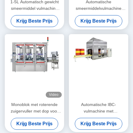
1-5L Automatisch gewicht
Automatische
smeermiddel vulmachine
smeermiddelvulmachine
Lub olie motor olie
PLC-gestuurd 1L-5L lineair
Krijg Beste Prijs
Krijg Beste Prijs
koelmiddel remvloeistof
type
Video
Monoblok met roterende
Automatische IBC-
zuigervuller met dop voor
vulmachine met
smeerolie, smeerolie,
smeermiddeltrommel
Krijg Beste Prijs
Krijg Beste Prijs
motorolie, koelvloeistof,
remvloeistof, enz.