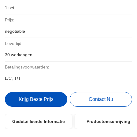
1 set
Prijs:
negotiable
Levertijd:
30 werkdagen
Betalingsvoorwaarden:
L/C, T/T
Krijg Beste Prijs
Contact Nu
Gedetailleerde Informatie
Productomschrijving