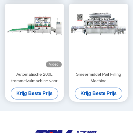
Video
Automatische 200L
Smeermiddel Pail Filling
trommelvulmachine voor
Machine
smeermiddelen, smeerolie,
Krijg Beste Prijs
Krijg Beste Prijs
olie