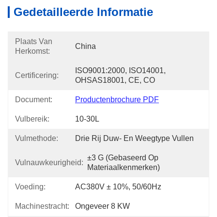
Gedetailleerde Informatie
Plaats Van
China
Herkomst:
ISO9001:2000, ISO14001, 
Certificering:
OHSAS18001, CE, CO
Document:
Productenbrochure PDF
Vulbereik:
10-30L
Vulmethode:
Drie Rij Duw- En Weegtype Vullen
±3 G (gebaseerd Op 
Vulnauwkeurigheid:
Materiaalkenmerken)
Voeding:
AC380V ± 10%, 50/60Hz
Machinestracht:
Ongeveer 8 KW