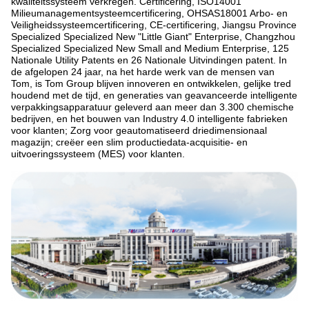
kwaliteitssysteem verkregen. Certificering, ISO14001
Milieumanagementsysteemcertificering, OHSAS18001 Arbo- en
Veiligheidssysteemcertificering, CE-certificering, Jiangsu Province
Specialized Specialized New "Little Giant" Enterprise, Changzhou
Specialized Specialized New Small and Medium Enterprise, 125
Nationale Utility Patents en 26 Nationale Uitvindingen patent. In
de afgelopen 24 jaar, na het harde werk van de mensen van
Tom, is Tom Group blijven innoveren en ontwikkelen, gelijke tred
houdend met de tijd, en generaties van geavanceerde intelligente
verpakkingsapparatuur geleverd aan meer dan 3.300 chemische
bedrijven, en het bouwen van Industry 4.0 intelligente fabrieken
voor klanten; Zorg voor geautomatiseerd driedimensionaal
magazijn; creëer een slim productiedata-acquisitie- en
uitvoeringssysteem (MES) voor klanten.