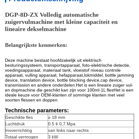
DGP-8D-ZX Volledig automatische
zuigervulmachine met kleine capaciteit en
lineaire dekselmachine
Belangrijkste kenmerken:
Deze machine bestaat hoofdzakelijk uit elektrisch
besturingssysteem, transportapparaat, foto-elektrische detectie,
voedingsapparaat, materiaal tank, vloeistof niveau controle
apparaat, vulling apparaat, hefapparaat,lokmiddel, bottle jamming
device, translation device, bottle blocking device,cap device,
transmission en andere onderdelen.Het is een lineaire zuiger vul-
en dopmachine die geschikt kan zijn voor 100ml-1L flesHet is een
ideale keuze voor OEM-klanten of sommige klanten met veel
soorten flessen en doppen.
Technische parameters:
Geschikte fles
≥ 18 mm
Luchtdruk
0.5 ¢ 0,7 Mpa
Invoerrichting
van links naar rechts
Totaal vermogen
3 kW