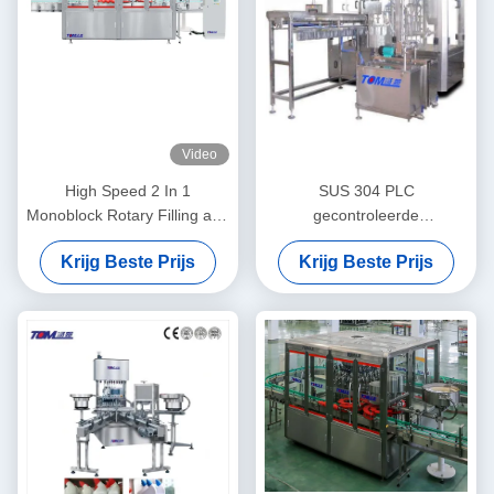
Video
High Speed 2 In 1
SUS 304 PLC
Monoblock Rotary Filling and
gecontroleerde
Capping Machine
automatische stand-up
Krijg Beste Prijs
Krijg Beste Prijs
zakvulmachine