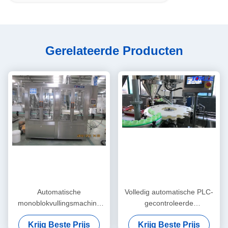
Gerelateerde Producten
Automatische
Volledig automatische PLC-
monoblokvullingsmachine
gecontroleerde
voor het opvullen van de
poederverpakkingsmachine
Krijg Beste Prijs
Krijg Beste Prijs
capper
voor flessen