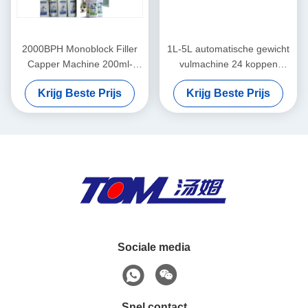
2000BPH Monoblock Filler
1L-5L automatische gewicht
Capper Machine 200ml-
vulmachine 24 koppen
1000ml Automatische Bleach
6000BPH
Krijg Beste Prijs
Krijg Beste Prijs
Filling Machine
Sociale media
Snel contact