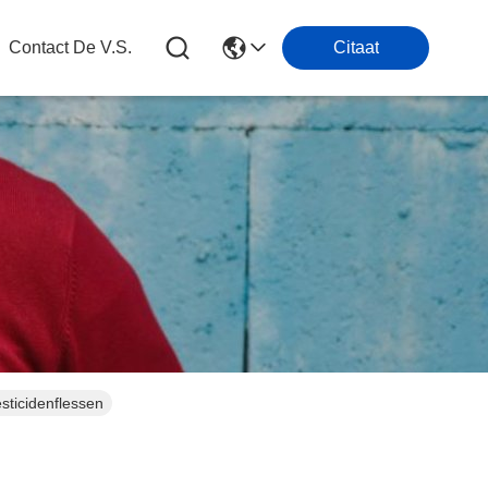
Contact De V.s.
Citaat
sticidenflessen