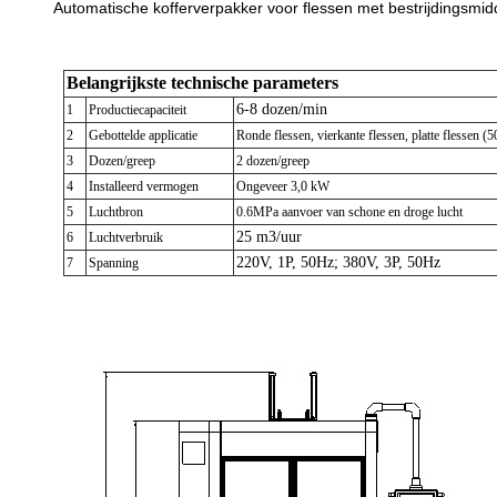
Automatische kofferverpakker voor flessen met bestrijdingsmid
Belangrijkste technische parameters
6-8 dozen/min
1
Productiecapaciteit
2
Gebottelde applicatie
Ronde flessen, vierkante flessen, platte flessen (
3
Dozen/greep
2 dozen/greep
4
Installeerd vermogen
Ongeveer 3,0 kW
5
Luchtbron
0.6MPa aanvoer van schone en droge lucht
25 m3/uur
6
Luchtverbruik
220V, 1P, 50Hz; 380V, 3P, 50Hz
7
Spanning