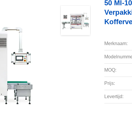
50 Ml-1
Verpakk
Kofferv
Merknaam:
Modelnumme
MOQ:
Prijs:
Levertijd: