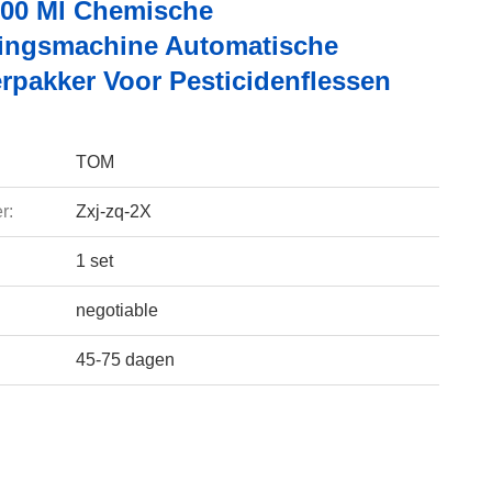
000 Ml Chemische
ingsmachine Automatische
erpakker Voor Pesticidenflessen
TOM
r:
Zxj-zq-2X
1 set
negotiable
45-75 dagen