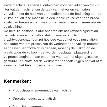
Deze machine is speciaal ontworpen voor het vullen van tot 200
liter vat.de machine kan de taak van het vullen van vaten
vervullen met de hulp van een bediener die de bediening aan de
vulkop houdtDeze machine is een ideale keuze voor een breed
scala van toepassingen, waaronder water, olieverf, smeerolie en
sojaletithine.
De hele lijn bestaat uit drie onderdelen: het vatvoedingsstation,
het vulstation en het uitlaatstation voor vaten.De
vrachtwagenchauffeur zet het lege vat op het voedingsstation.In
het kader van het proces zou de werknemer de vulkop moeten
aanpassen, en zodra dit is gedaan, moet hij de vulkop op de
plaats waar de vulkop moet worden geplaatst, plaatsen.Het
vulproces begint en dan wordt het vat naar het uitgangsstation
gestuurd.Ten slotte zal de werknemer de taak krijgen het vat af te
sluiten en het hele proces af te ronden.
Kenmerken:
Productnaam: smeermiddelvulmachine
Operatiemodus: automatisch
Capaciteit: aangepast