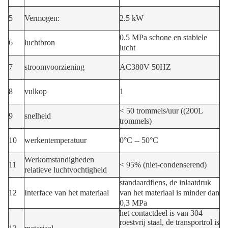
5
Vermogen:
2.5 kW
0.5 MPa schone en stabiele
6
luchtbron
lucht
7
stroomvoorziening
AC380V 50HZ
8
vulkop
1
< 50 trommels/uur ((200L
9
snelheid
trommels)
10
werken
temperatuur
0°C -- 50°C
Werkomstandigheden
11
< 95% (niet-condenserend)
relatieve luchtvochtigheid
standaardflens, de inlaatdruk
12
Interface van het materiaal
van het materiaal is minder dan
0,3 MPa
het contactdeel is van 304
roestvrij staal, de transportrol is