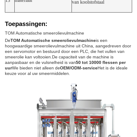
13
materiaal
van koolstofstaal
Toepassingen:
TOM Automatische smeerolievulmachine
De
TOM Automatische smeerolievulmachine
is een
hoogwaardige smeerolievulmachine uit China, aangedreven door
een servomotor en bestuurd door een PLC, die het vullen van
smeerolie kan voltooien.De capaciteit van de machine is
aanpasbaar en de vulsnelheid is van
50 tot 10000 flessen per
uur
We bieden niet alleen de
OEM/ODM-service
Het is de ideale
keuze voor al uw smeermiddelen.