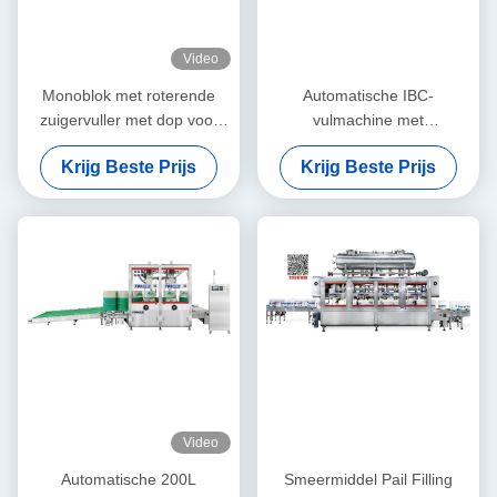
Video
Monoblok met roterende
Automatische IBC-
zuigervuller met dop voor
vulmachine met
smeerolie, smeerolie,
smeermiddeltrommel
Krijg Beste Prijs
Krijg Beste Prijs
motorolie, koelvloeistof,
remvloeistof, enz.
Video
Automatische 200L
Smeermiddel Pail Filling