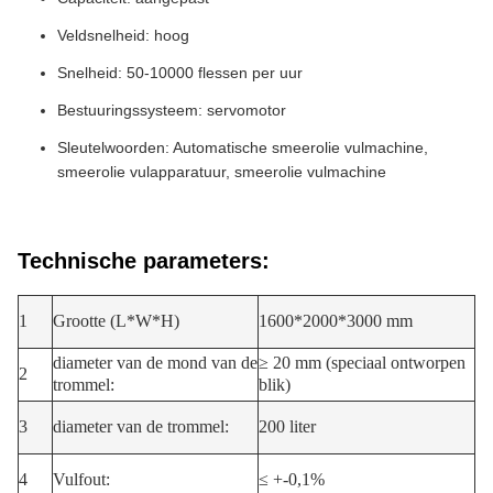
Veldsnelheid: hoog
Snelheid: 50-10000 flessen per uur
Bestuuringssysteem: servomotor
Sleutelwoorden: Automatische smeerolie vulmachine,
smeerolie vulapparatuur, smeerolie vulmachine
Technische parameters:
1
Grootte (L*W*H)
1600*2000*3000 mm
diameter van de mond van de
≥ 20 mm (speciaal ontworpen
2
trommel:
blik)
3
diameter van de trommel:
200 liter
4
Vulfout:
≤ +-0,1%