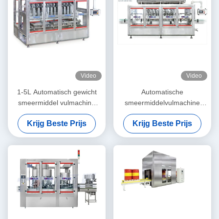
Video
Video
1-5L Automatisch gewicht
Automatische
smeermiddel vulmachine
smeermiddelvulmachine
Lub olie motor olie
PLC-gestuurd 1L-5L lineair
Krijg Beste Prijs
Krijg Beste Prijs
koelmiddel remvloeistof
type