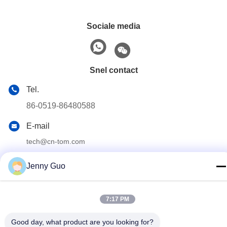
Sociale media
Snel contact
Tel.
86-0519-86480588
E-mail
tech@cn-tom.com
Adres
Jenny Guo
- Nee, dat is niet waar.99, Rulin Town, Jintan District,
Changzhou City, Jiangsu Provincie, China.
7:17 PM
Privacybeleid
|
Sitemap
Good day, what product are you looking for?