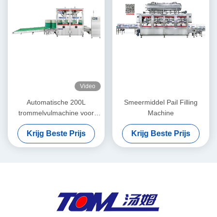
Video
Automatische 200L
Smeermiddel Pail Filling
trommelvulmachine voor
Machine
smeermiddelen, smeerolie,
Krijg Beste Prijs
Krijg Beste Prijs
olie