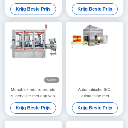
Lub olie motor olie
PLC-gestuurd 1L-5L lineair
Krijg Beste Prijs
Krijg Beste Prijs
koelmiddel remvloeistof
type
Video
Monoblok met roterende
Automatische IBC-
zuigervuller met dop voor
vulmachine met
smeerolie, smeerolie,
smeermiddeltrommel
Krijg Beste Prijs
Krijg Beste Prijs
motorolie, koelvloeistof,
remvloeistof, enz.