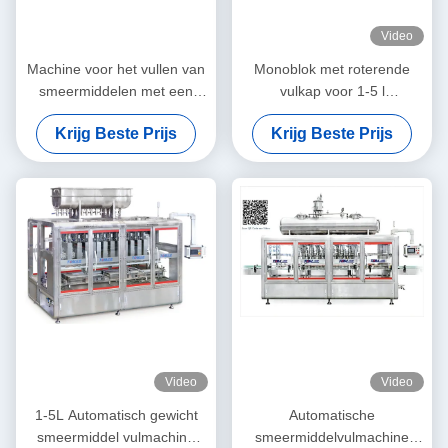
Video
Machine voor het vullen van
Monoblok met roterende
smeermiddelen met een
vulkap voor 1-5 l
hoge capaciteit
smeermiddel, smeerolie
Krijg Beste Prijs
Krijg Beste Prijs
Video
Video
1-5L Automatisch gewicht
Automatische
smeermiddel vulmachine
smeermiddelvulmachine