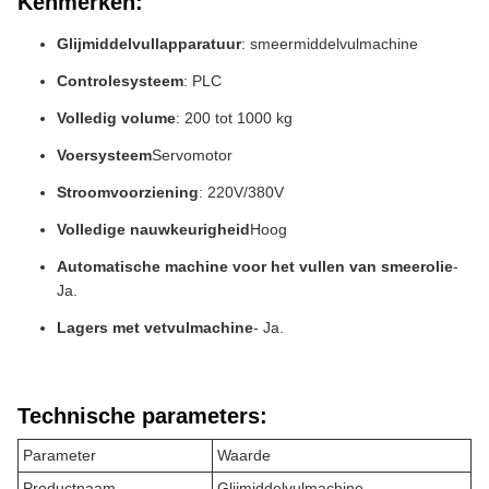
Kenmerken:
Glijmiddelvullapparatuur
: smeermiddelvulmachine
Controlesysteem
: PLC
Volledig volume
: 200 tot 1000 kg
Voersysteem
Servomotor
Stroomvoorziening
: 220V/380V
Volledige nauwkeurigheid
Hoog
Automatische machine voor het vullen van smeerolie
-
Ja.
Lagers met vetvulmachine
- Ja.
Technische parameters:
Parameter
Waarde
Productnaam
Glijmiddelvulmachine