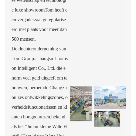
se wetenschap en technologi
e luxe showroomTom heeft e
en vergaderzaal geregularise
erd met plaats voor meer dan
500 mensen.
De dochteronderneming van
Tom Group... Jiangsu Thoms
on Intelligent Co., Ltd. die e
norm veel geld uitgeeft om te
bouwen, beroemde Changzh
ou zes ontwikkelingszones, o
verheidsfunctionarissen en kl
anten hooggeprezen,bekend
als het "Jintan kleine Witte H