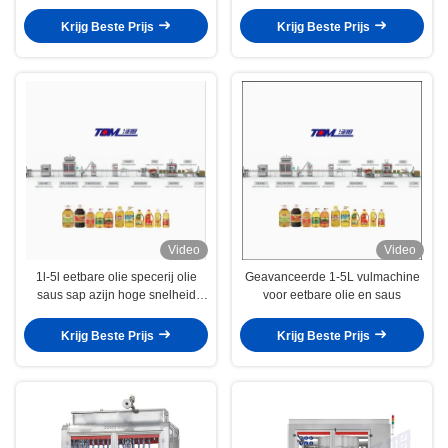
oliën
Krijg Beste Prijs
Krijg Beste Prijs
Video
Video
1l-5l eetbare olie specerij olie
Geavanceerde 1-5L vulmachine
saus sap azijn hoge snelheid
voor eetbare olie en saus
automatische vulmachine dop en
verpakkingsmachine
Krijg Beste Prijs
Krijg Beste Prijs