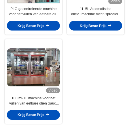
Video
PLC-gecontroleerde machine
1L-5L Automatische
voor het vullen van eetbare olie
olievulmachine met 6 sproeiers
Volledig automatische hoge
1200 BPH
snelheid flessen ontgrendelaar
Krijg Beste Prijs
Krijg Beste Prijs
Video
100 ml-1L machine voor het
vullen van eetbare oliën Sauce
Condiment
Krijg Beste Prijs