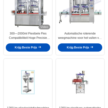
Video
300—2000ml Flexibele Fles
Automatische roterende
Compatibiliteit Hoge Precisie
weegmachine voor het vullen van
Vullen Breed Viscositeitsbereik
hoeveelheden van eetbare oliën
Eetbare Olie Voedsel Detergent
Wateroplossingen Fijne
Krijg Beste Prijs
Krijg Beste Prijs
Niveau Regeling Vulmachine
chemicaliën
Automatisch
1250 kg olievloeistofvulmachine
1250 kg vloeibare automatische