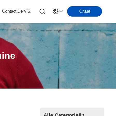
Contact De V.s.
Citaat
hine
Alle Categorieën