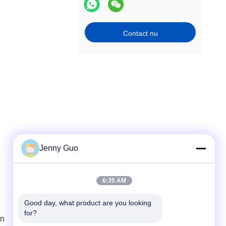
Contact nu
Jenny Guo
Snel contact
6:35 AM
Tel.
Good day, what product are you looking 
for?
86-0519-86480588
en