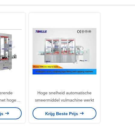
terende
Hoge snelheid automatische
met hoge
smeermiddel vulmachine werkt
teit,
ijs
Krijg Beste Prijs
oor PLC