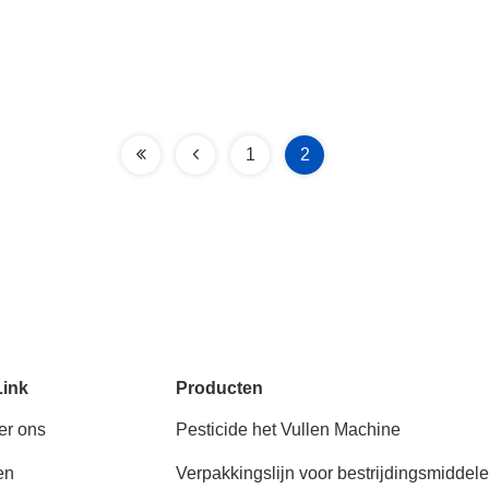
1
2
Link
Producten
er ons
Pesticide het Vullen Machine
en
Verpakkingslijn voor bestrijdingsmiddel